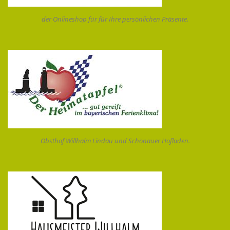
der Onlineshop für für Ihre persönlichen Präsente.
Obsthof Willhalm Lindau und Schönauer Hofladen.