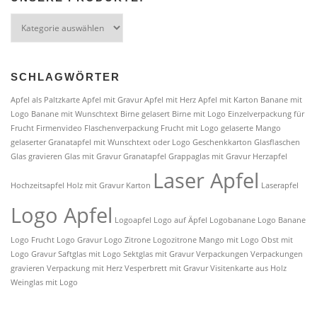
Unsere
Produkte:
SCHLAGWÖRTER
Apfel als Paltzkarte
Apfel mit Gravur
Apfel mit Herz
Apfel mit Karton
Banane mit
Logo
Banane mit Wunschtext
Birne gelasert
Birne mit Logo
Einzelverpackung für
Frucht
Firmenvideo
Flaschenverpackung
Frucht mit Logo
gelaserte Mango
gelaserter Granatapfel mit Wunschtext oder Logo
Geschenkkarton
Glasflaschen
Glas gravieren
Glas mit Gravur
Granatapfel
Grappaglas mit Gravur
Herzapfel
Laser Apfel
Hochzeitsapfel
Holz mit Gravur
Karton
Laserapfel
Logo Apfel
Logoapfel
Logo auf Äpfel
Logobanane
Logo Banane
Logo Frucht
Logo Gravur
Logo Zitrone
Logozitrone
Mango mit Logo
Obst mit
Logo Gravur
Saftglas mit Logo
Sektglas mit Gravur
Verpackungen
Verpackungen
gravieren
Verpackung mit Herz
Vesperbrett mit Gravur
Visitenkarte aus Holz
Weinglas mit Logo