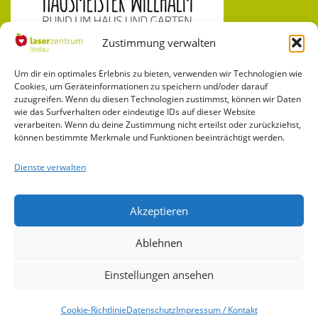
Zustimmung verwalten
Hausmeister Willhalm, Tätigkeiten aller Art. Wir erledigen für Sie Ihre
Arbeiten rund um Haus und Garten.
Um dir ein optimales Erlebnis zu bieten, verwenden wir Technologien wie
Cookies, um Geräteinformationen zu speichern und/oder darauf
zuzugreifen. Wenn du diesen Technologien zustimmst, können wir Daten
wie das Surfverhalten oder eindeutige IDs auf dieser Website
verarbeiten. Wenn du deine Zustimmung nicht erteilst oder zurückziehst,
können bestimmte Merkmale und Funktionen beeinträchtigt werden.
BLEIBE AUF DEM LAUFENDEN UND FOLGE UNS AUF:
Dienste verwalten
Akzeptieren
Ablehnen
Einstellungen ansehen
Copyright © 2023 Laserzentrum Lindau | webdesign by
webfixx.de
Cookie-Richtlinie
Datenschutz
Impressum / Kontakt