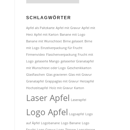
Produkte:
SCHLAGWÖRTER
Apfel als Paltzkarte
Apfel mit Gravur
Apfel mit
Herz
Apfel mit Karton
Banane mit Logo
Banane mit Wunschtext
Birne gelasert
Birne
mit Logo
Einzelverpackung für Frucht
Firmenvideo
Flaschenverpackung
Frucht mit
Logo
gelaserte Mango
gelaserter Granatapfel
mit Wunschtext oder Logo
Geschenkkarton
Glasflaschen
Glas gravieren
Glas mit Gravur
Granatapfel
Grappaglas mit Gravur
Herzapfel
Hochzeitsapfel
Holz mit Gravur
Karton
Laser Apfel
Laserapfel
Logo Apfel
Logoapfel
Logo
auf Äpfel
Logobanane
Logo Banane
Logo
Frucht
Logo Gravur
Logo Zitrone
Logozitrone