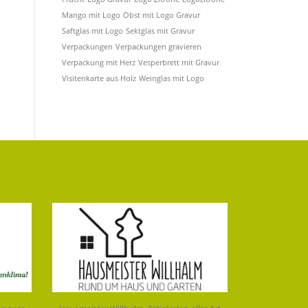
Mango mit Logo
Obst mit Logo Gravur
Saftglas mit Logo
Sektglas mit Gravur
Verpackungen
Verpackungen gravieren
Verpackung mit Herz
Vesperbrett mit Gravur
Visitenkarte aus Holz
Weinglas mit Logo