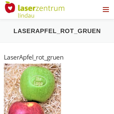
Zum
Inhalt
Menü
springen
STARTSEITE
LASERAPFEL_ROT_GRUEN
DIE TECHNIK DER LASERMASCHINE
LaserApfel_rot_gruen
REALISIERTE PROJEKTE
PRESSE
KONTAKT