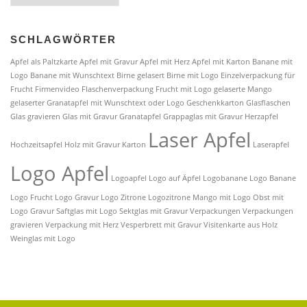
SCHLAGWÖRTER
Apfel als Paltzkarte
Apfel mit Gravur
Apfel mit Herz
Apfel mit Karton
Banane mit
Logo
Banane mit Wunschtext
Birne gelasert
Birne mit Logo
Einzelverpackung für
Frucht
Firmenvideo
Flaschenverpackung
Frucht mit Logo
gelaserte Mango
gelaserter Granatapfel mit Wunschtext oder Logo
Geschenkkarton
Glasflaschen
Glas gravieren
Glas mit Gravur
Granatapfel
Grappaglas mit Gravur
Herzapfel
Laser Apfel
Hochzeitsapfel
Holz mit Gravur
Karton
Laserapfel
Logo Apfel
Logoapfel
Logo auf Äpfel
Logobanane
Logo Banane
Logo Frucht
Logo Gravur
Logo Zitrone
Logozitrone
Mango mit Logo
Obst mit
Logo Gravur
Saftglas mit Logo
Sektglas mit Gravur
Verpackungen
Verpackungen
gravieren
Verpackung mit Herz
Vesperbrett mit Gravur
Visitenkarte aus Holz
Weinglas mit Logo