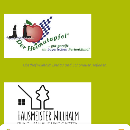
Obsthof Willhalm Lindau und Schönauer Hofladen.