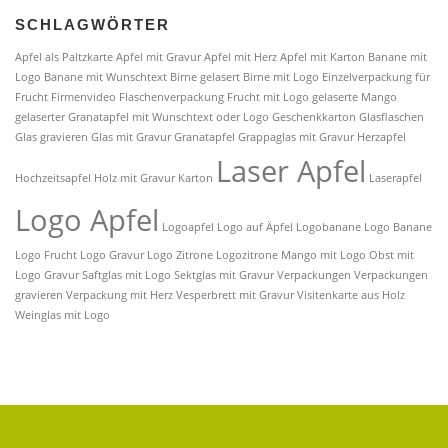
SCHLAGWÖRTER
Apfel als Paltzkarte
Apfel mit Gravur
Apfel mit Herz
Apfel mit Karton
Banane mit
Logo
Banane mit Wunschtext
Birne gelasert
Birne mit Logo
Einzelverpackung für
Frucht
Firmenvideo
Flaschenverpackung
Frucht mit Logo
gelaserte Mango
gelaserter Granatapfel mit Wunschtext oder Logo
Geschenkkarton
Glasflaschen
Glas gravieren
Glas mit Gravur
Granatapfel
Grappaglas mit Gravur
Herzapfel
Laser Apfel
Hochzeitsapfel
Holz mit Gravur
Karton
Laserapfel
Logo Apfel
Logoapfel
Logo auf Äpfel
Logobanane
Logo Banane
Logo Frucht
Logo Gravur
Logo Zitrone
Logozitrone
Mango mit Logo
Obst mit
Logo Gravur
Saftglas mit Logo
Sektglas mit Gravur
Verpackungen
Verpackungen
gravieren
Verpackung mit Herz
Vesperbrett mit Gravur
Visitenkarte aus Holz
Weinglas mit Logo