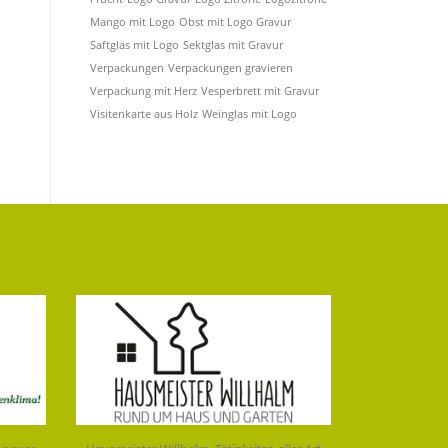
Mango mit Logo
Obst mit Logo Gravur
Saftglas mit Logo
Sektglas mit Gravur
Verpackungen
Verpackungen gravieren
Verpackung mit Herz
Vesperbrett mit Gravur
Visitenkarte aus Holz
Weinglas mit Logo