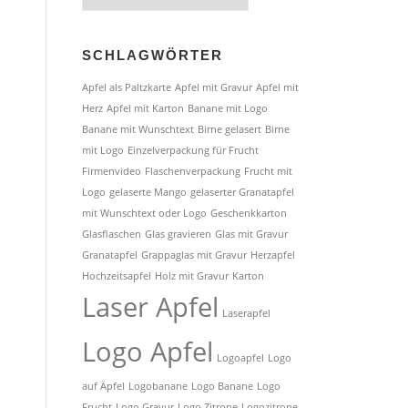
Produkte:
SCHLAGWÖRTER
Apfel als Paltzkarte
Apfel mit Gravur
Apfel mit
Herz
Apfel mit Karton
Banane mit Logo
Banane mit Wunschtext
Birne gelasert
Birne
mit Logo
Einzelverpackung für Frucht
Firmenvideo
Flaschenverpackung
Frucht mit
Logo
gelaserte Mango
gelaserter Granatapfel
mit Wunschtext oder Logo
Geschenkkarton
Glasflaschen
Glas gravieren
Glas mit Gravur
Granatapfel
Grappaglas mit Gravur
Herzapfel
Hochzeitsapfel
Holz mit Gravur
Karton
Laser Apfel
Laserapfel
Logo Apfel
Logoapfel
Logo
auf Äpfel
Logobanane
Logo Banane
Logo
Frucht
Logo Gravur
Logo Zitrone
Logozitrone